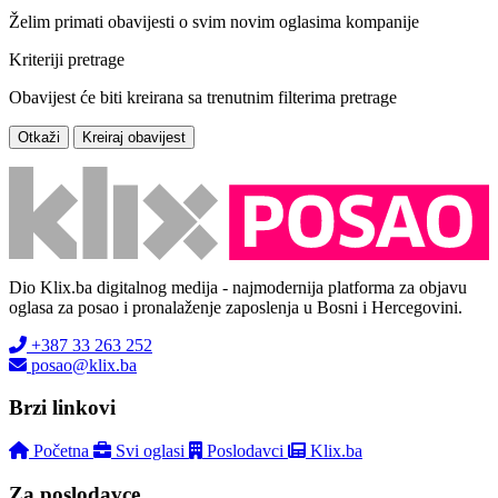
Želim primati obavijesti o svim novim oglasima kompanije
Kriteriji pretrage
Obavijest će biti kreirana sa trenutnim filterima pretrage
Otkaži
Kreiraj obavijest
Dio Klix.ba digitalnog medija - najmodernija platforma za objavu
oglasa za posao i pronalaženje zaposlenja u Bosni i Hercegovini.
+387 33 263 252
posao@klix.ba
Brzi linkovi
Početna
Svi oglasi
Poslodavci
Klix.ba
Za poslodavce