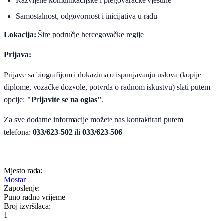
Razvijene komunikacijske i pregovaračke vještine
Samostalnost, odgovornost i inicijativa u radu
Lokacija:
Šire područje hercegovačke regije
Prijava:
Prijave sa biografijom i dokazima o ispunjavanju uslova (kopije
diplome, vozačke dozvole, potvrda o radnom iskustvu) slati putem
opcije:
"Prijavite se na oglas"
.
Za sve dodatne informacije možete nas kontaktirati putem
telefona:
033/623-502
ili
033/623-506
Mjesto rada:
Mostar
Zaposlenje:
Puno radno vrijeme
Broj izvršilaca:
1