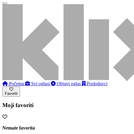
Početna
Svi oglasi
Objavi oglas
Poslodavci
Favoriti
Moji favoriti
Nemate favorita