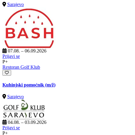
Sarajevo
07.08. – 06.09.2026
Prijavi se
P+
Restoran Golf Klub
Kuhinjski pomoćnik
(m/ž)
Sarajevo
04.08. – 03.09.2026
Prijavi se
P+