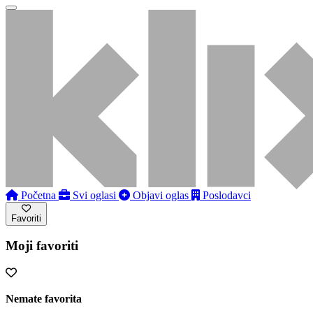
Početna
Svi oglasi
Objavi oglas
Poslodavci
Favoriti
Moji favoriti
Nemate favorita