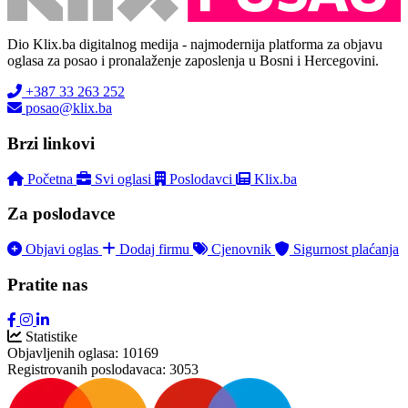
Dio Klix.ba digitalnog medija - najmodernija platforma za objavu
oglasa za posao i pronalaženje zaposlenja u Bosni i Hercegovini.
+387 33 263 252
posao@klix.ba
Brzi linkovi
Početna
Svi oglasi
Poslodavci
Klix.ba
Za poslodavce
Objavi oglas
Dodaj firmu
Cjenovnik
Sigurnost plaćanja
Pratite nas
Statistike
Objavljenih oglasa:
10169
Registrovanih poslodavaca:
3053