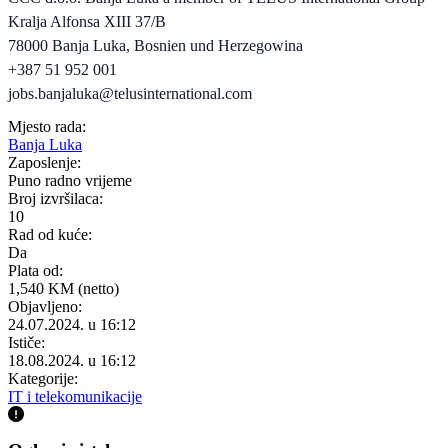
Kralja Alfonsa XIII 37/B
78000 Banja Luka, Bosnien und Herzegowina
+387 51 952 001
jobs.banjaluka@telusinternational.com
Mjesto rada:
Banja Luka
Zaposlenje:
Puno radno vrijeme
Broj izvršilaca:
10
Rad od kuće:
Da
Plata od:
1,540 KM (netto)
Objavljeno:
24.07.2024. u 16:12
Ističe:
18.08.2024. u 16:12
Kategorije:
IT i telekomunikacije