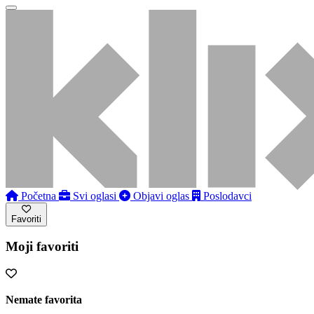
Početna
Svi oglasi
Objavi oglas
Poslodavci
Favoriti
Moji favoriti
Nemate favorita