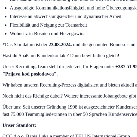
Ausgeprägte Kommunikationsfähigkeit und hohe Überzeugungskr
Interesse an abwechslungsreicher und dynamischer Arbeit
Flexibilität und Neigung zur Teamarbeit
Wohnsitz in Bosnien und Herzegowina
*Das Startdatum ist der
23.08.2024.
und die genannten Bonusse sind n
Hast du Spaß am Kundenkontakt? Dann bewirb dich gleich!
Unser Recruiting-Team steht dir jederzeit für Fragen unter
+387 51 9
"Prijava kod poslodavca"
.
Wir haben unseren Recruiting-Prozess digitalisiert und bieten aktuell
Noch nicht das Richtige dabei? Weitere interessante Jobangebote gibt
Über uns: Seit unserer Gründung 1998 ist ausgezeichneter Kundenserv
fast 75.000 Teammitglieder:innen in über 50 Sprachen Kundenservice
Unser Standort:
CCC d.o.o. Banja Luka a member of TELUS International Group