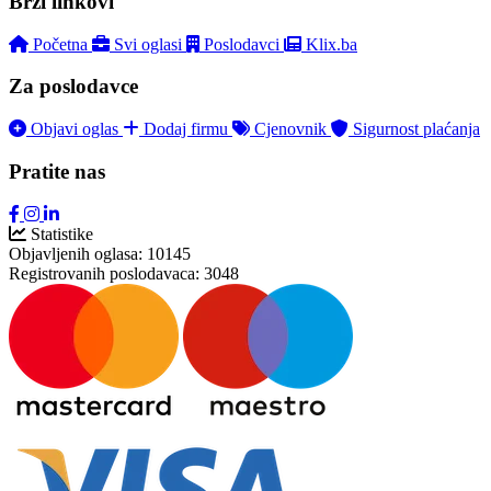
Brzi linkovi
Početna
Svi oglasi
Poslodavci
Klix.ba
Za poslodavce
Objavi oglas
Dodaj firmu
Cjenovnik
Sigurnost plaćanja
Pratite nas
Statistike
Objavljenih oglasa:
10145
Registrovanih poslodavaca:
3048