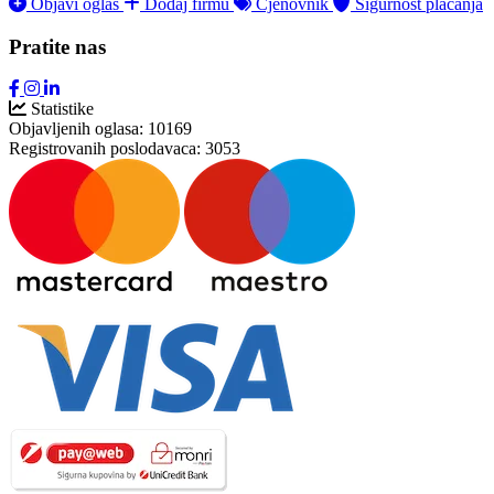
Objavi oglas
Dodaj firmu
Cjenovnik
Sigurnost plaćanja
Pratite nas
Statistike
Objavljenih oglasa:
10169
Registrovanih poslodavaca:
3053