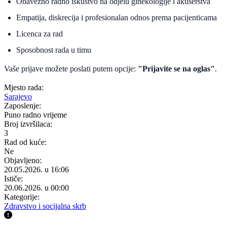
Obavezno radno iskustvo na odjelu ginekologije i akušerstva
Empatija, diskrecija i profesionalan odnos prema pacijenticama
Licenca za rad
Sposobnost rada u timu
Vaše prijave možete poslati putem opcije:
"Prijavite se na oglas"
.
Mjesto rada:
Sarajevo
Zaposlenje:
Puno radno vrijeme
Broj izvršilaca:
3
Rad od kuće:
Ne
Objavljeno:
20.05.2026. u 16:06
Ističe:
20.06.2026. u 00:00
Kategorije:
Zdravstvo i socijalna skrb