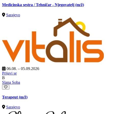
Medicinska sestra / Tehničar - Njegovatelj
(m/ž)
Sarajevo
06.08. – 05.09.2026
Prijavi se
B
Slana Soba
Terapeut
(m/ž)
Sarajevo