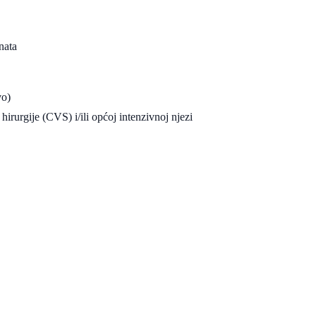
nata
vo)
irurgije (CVS) i/ili općoj intenzivnoj njezi