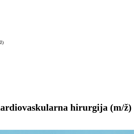
ž)
Kardiovaskularna hirurgija
(m/ž)