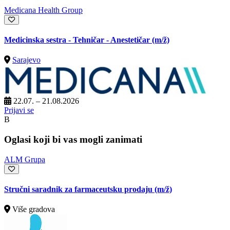
Medicana Health Group
Medicinska sestra - Tehničar - Anestetičar
(m/ž)
Sarajevo
22.07. – 21.08.2026
Prijavi se
B
Oglasi koji bi vas mogli zanimati
ALM Grupa
Stručni saradnik za farmaceutsku prodaju
(m/ž)
Više gradova