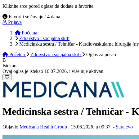
Kliknite srce pored oglasa da dodate u favorite
Favoriti se čuvaju 14 dana
Prijava
Početna
Zdravstvo i socijalna skrb
Medicinska sestra / Tehničar - Kardiovaskularna hirurgija (m/
Početna
Zdravstvo i socijalna skrb
Oglas
za posao
B
Istekao
Ovaj oglas je istekao 16.07.2026. i više nije aktivan.
Medicinska sestra / Tehničar - 
Objavio
Medicana Health Group
, 15.06.2026. u 09:37. -
Sarajevo