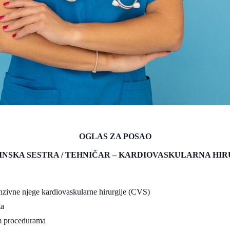
OGLAS ZA POSAO
INSKA SESTRA / TEHNIČAR – KARDIOVASKULARNA HIR
tenzivne njege kardiovaskularne hirurgije (CVS)
ta
im procedurama