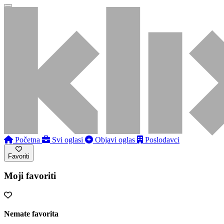
Početna
Svi oglasi
Objavi oglas
Poslodavci
Favoriti
Moji favoriti
Nemate favorita