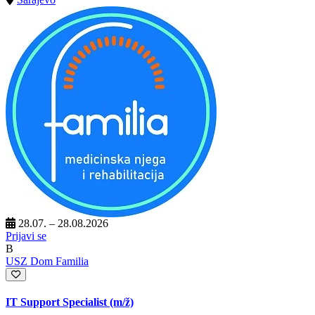
28.07. – 28.08.2026
Prijavi se
B
USZ Dom Familia
IT Support Specialist
(m/ž)