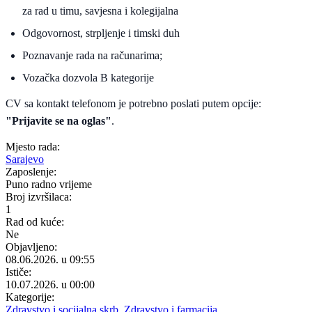
za rad u timu, savjesna i kolegijalna
Odgovornost, strpljenje i timski duh
Poznavanje rada na računarima;
Vozačka dozvola B kategorije
CV sa kontakt telefonom je potrebno poslati putem opcije:
"Prijavite se na oglas"
.
Mjesto rada:
Sarajevo
Zaposlenje:
Puno radno vrijeme
Broj izvršilaca:
1
Rad od kuće:
Ne
Objavljeno:
08.06.2026. u 09:55
Ističe:
10.07.2026. u 00:00
Kategorije:
Zdravstvo i socijalna skrb
,
Zdravstvo i farmacija