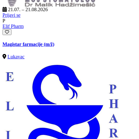
21.07. – 21.08.2026
Prijavi se
P
Elif Pharm
Magistar farmacije
(m/ž)
Lukavac