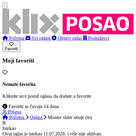
Početna
Svi oglasi
Objavi oglas
Poslodavci
Favoriti
Moji favoriti
Nemate favorita
Kliknite srce pored oglasa da dodate u favorite
Favoriti se čuvaju 14 dana
Prijava
Početna
Oglasi
Monter slabe struje (m)
B
Istekao
Ovaj oglas je istekao 11.07.2026. i više nije aktivan.