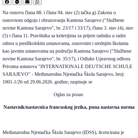
Na osnovu člana 88. i člana 94. stav (2) tačka g) Zakona o
osnovnom odgoju i obrazovanju Kantona Sarajevo (″Službene
novine Kantona Sarajevo″, br. 23/17 i 33/17), člana 3. stav (4), stav
(5) i člana 11. Pravilnika sa kriterijima za prijem radnika u radni
odnos u predškolskim ustanovama, osnovnim i srednjim školama
kao javnim ustanovama na području Kantona Sarajevo (″Službene
novine Kantona Sarajevo″, br. 35/17), i Odluke Upravnog odbora
Privatna ustanova "INTERNATIONALE DEUTSCHE SCHULE
SARAJEVO" - Međunarodna Njemačka Škola Sarajevo, broj:
1001-1/26 od 29.06.2026. godine, raspisuje se
Oglas za posao
Nastavnik/nastavnica francuskog jezika, puna nastavna norma
Međunarodna Njemačka Škola Sarajevo (IDSS), licencirana je