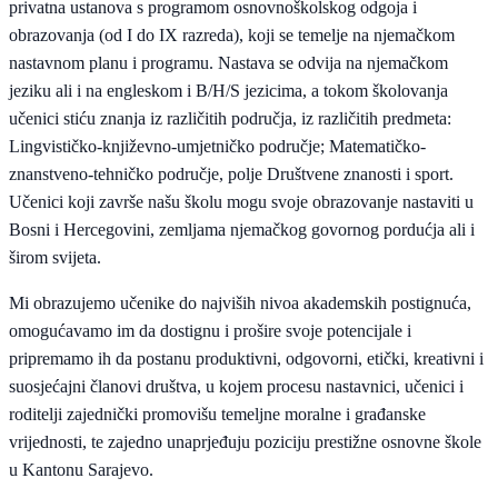
privatna ustanova s programom osnovnoškolskog odgoja i
obrazovanja (od I do IX razreda), koji se temelje na njemačkom
nastavnom planu i programu. Nastava se odvija na njemačkom
jeziku ali i na engleskom i B/H/S jezicima, a tokom školovanja
učenici stiću znanja iz različitih područja, iz različitih predmeta:
Lingvističko-književno-umjetničko područje; Matematičko-
znanstveno-tehničko područje, polje Društvene znanosti i sport.
Učenici koji završe našu školu mogu svoje obrazovanje nastaviti u
Bosni i Hercegovini, zemljama njemačkog govornog pordućja ali i
širom svijeta.
Mi obrazujemo učenike do najviših nivoa akademskih postignuća,
omogućavamo im da dostignu i prošire svoje potencijale i
pripremamo ih da postanu produktivni, odgovorni, etički, kreativni i
suosjećajni članovi društva, u kojem procesu nastavnici, učenici i
roditelji zajednički promovišu temeljne moralne i građanske
vrijednosti, te zajedno unaprjeđuju poziciju prestižne osnovne škole
u Kantonu Sarajevo.