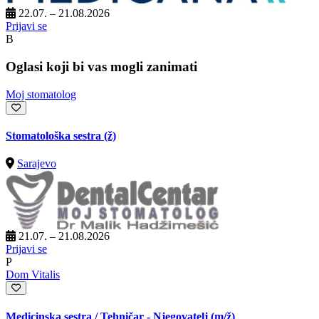
22.07. – 21.08.2026
Prijavi se
B
Oglasi koji bi vas mogli zanimati
Moj stomatolog
Stomatološka sestra (ž)
Sarajevo
21.07. – 21.08.2026
Prijavi se
P
Dom Vitalis
Medicinska sestra / Tehničar - Njegovatelj
(m/ž)