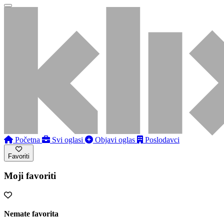
Početna
Svi oglasi
Objavi oglas
Poslodavci
Favoriti
Moji favoriti
Nemate favorita