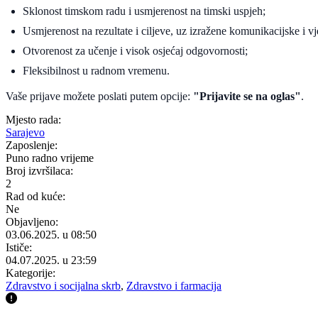
Sklonost timskom radu i usmjerenost na timski uspjeh;
Usmjerenost na rezultate i ciljeve, uz izražene komunikacijske i vj
Otvorenost za učenje i visok osjećaj odgovornosti;
Fleksibilnost u radnom vremenu.
Vaše prijave možete poslati putem opcije:
"Prijavite se na oglas"
.
Mjesto rada:
Sarajevo
Zaposlenje:
Puno radno vrijeme
Broj izvršilaca:
2
Rad od kuće:
Ne
Objavljeno:
03.06.2025. u 08:50
Ističe:
04.07.2025. u 23:59
Kategorije:
Zdravstvo i socijalna skrb
,
Zdravstvo i farmacija