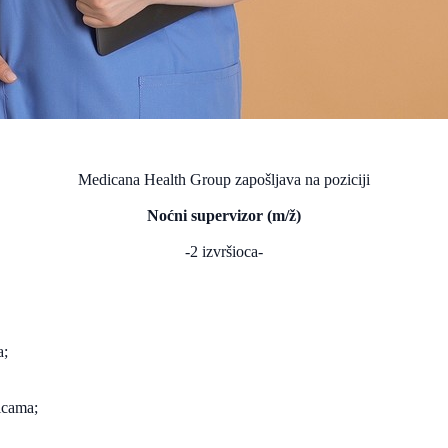
Medicana Health Group zapošljava na poziciji
Noćni supervizor (m/ž)
-2 izvršioca-
a;
icama;