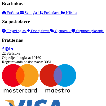
Brzi linkovi
Početna
Svi oglasi
Poslodavci
Klix.ba
Za poslodavce
Objavi oglas
Dodaj firmu
Cjenovnik
Sigurnost plaćanja
Pratite nas
Statistike
Objavljenih oglasa:
10160
Registrovanih poslodavaca:
3051