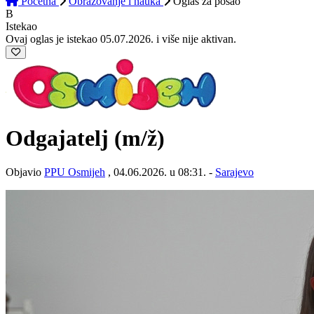
Početna
Obrazovanje i nauka
Oglas
za posao
B
Istekao
Ovaj oglas je istekao 05.07.2026. i više nije aktivan.
Odgajatelj
(m/ž)
Objavio
PPU Osmijeh
, 04.06.2026. u 08:31. -
Sarajevo