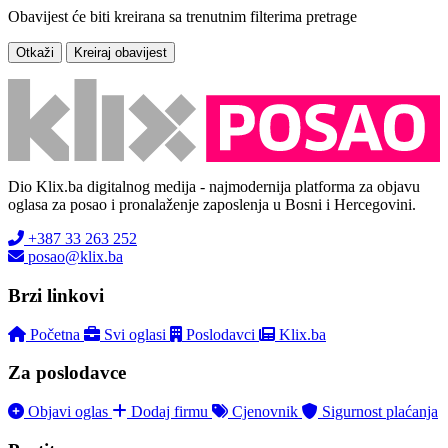
Obavijest će biti kreirana sa trenutnim filterima pretrage
Otkaži
Kreiraj obavijest
Dio Klix.ba digitalnog medija - najmodernija platforma za objavu
oglasa za posao i pronalaženje zaposlenja u Bosni i Hercegovini.
+387 33 263 252
posao@klix.ba
Brzi linkovi
Početna
Svi oglasi
Poslodavci
Klix.ba
Za poslodavce
Objavi oglas
Dodaj firmu
Cjenovnik
Sigurnost plaćanja