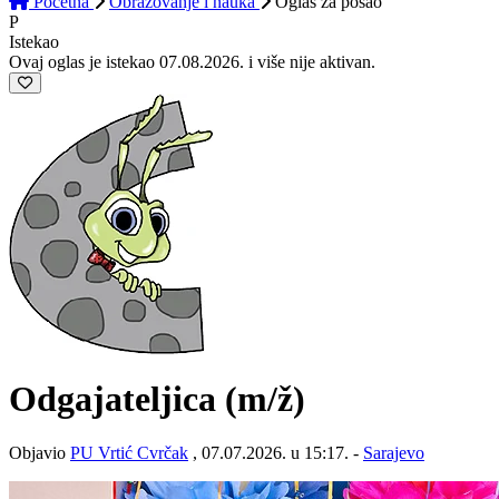
Početna
Obrazovanje i nauka
Oglas
za posao
P
Istekao
Ovaj oglas je istekao 07.08.2026. i više nije aktivan.
Odgajateljica
(m/ž)
Objavio
PU Vrtić Cvrčak
, 07.07.2026. u 15:17. -
Sarajevo