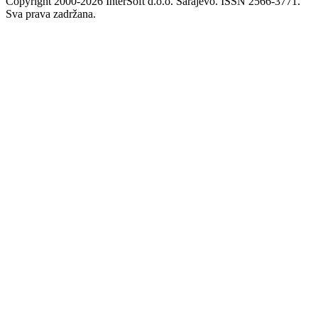
Copyright 2000-2026 InterSoft d.o.o. Sarajevo. ISSN 2566-3771.
Sva prava zadržana.