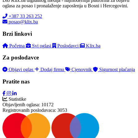
Dio Klix.ba digitalnog medija - najmodernija platforma za objavu
oglasa za posao i pronalaženje zaposlenja u Bosni i Hercegovini.
+387 33 263 252
posao@klix.ba
Brzi linkovi
Početna
Svi oglasi
Poslodavci
Klix.ba
Za poslodavce
Objavi oglas
Dodaj firmu
Cjenovnik
Sigurnost plaćanja
Pratite nas
Statistike
Objavljenih oglasa:
10172
Registrovanih poslodavaca:
3053