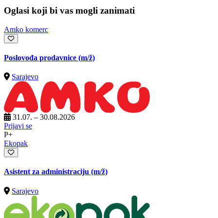
Oglasi koji bi vas mogli zanimati
Amko komerc
Poslovođa prodavnice
(m/ž)
Sarajevo
31.07. – 30.08.2026
Prijavi se
P+
Ekopak
Asistent za administraciju
(m/ž)
Sarajevo