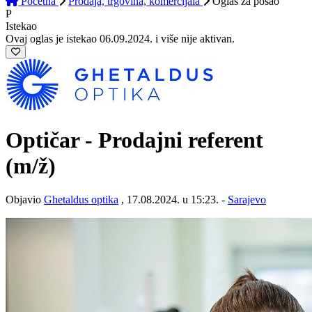
Početna
Prodaja, trgovina, komercijala
Oglas
za posao
P
Istekao
Ovaj oglas je istekao 06.09.2024. i više nije aktivan.
Optičar - Prodajni referent
(m/ž)
Objavio
Ghetaldus optika
, 17.08.2024. u 15:23. -
Sarajevo