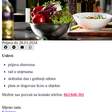
Prijava do 28.03.2024.
Uslovi:
prijava obavezna
rad u smjenama
slobodan dan i godisnji odmor
plata se dogovara licno u objektu
Možete nas pozvati na kontakt telefon:
062/048-301
Mjesto rada:
Sarajevo