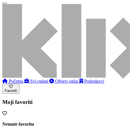
Početna
Svi oglasi
Objavi oglas
Poslodavci
Favoriti
Moji favoriti
Nemate favorita