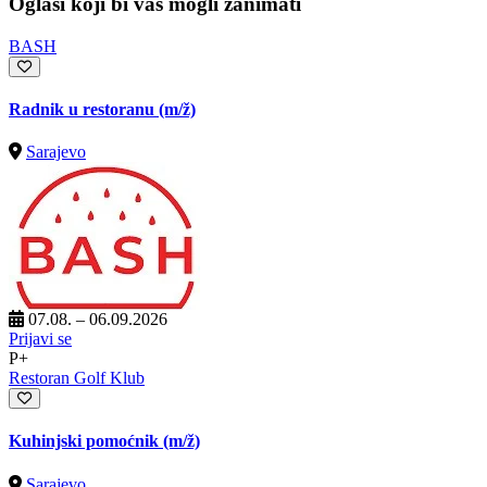
Oglasi koji bi vas mogli zanimati
BASH
Radnik u restoranu
(m/ž)
Sarajevo
07.08. – 06.09.2026
Prijavi se
P+
Restoran Golf Klub
Kuhinjski pomoćnik
(m/ž)
Sarajevo