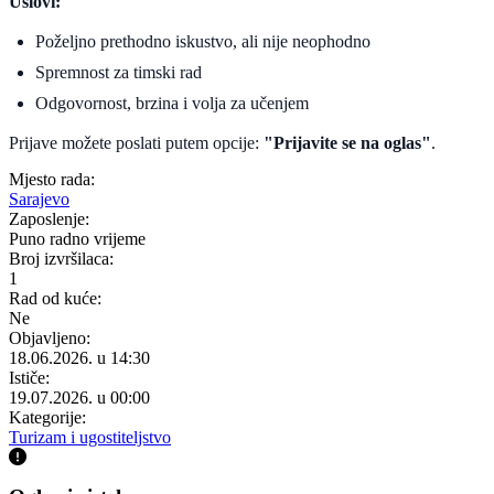
Uslovi:
Poželjno prethodno iskustvo, ali nije neophodno
Spremnost za timski rad
Odgovornost, brzina i volja za učenjem
Prijave možete poslati putem opcije:
"Prijavite se na oglas"
.
Mjesto rada:
Sarajevo
Zaposlenje:
Puno radno vrijeme
Broj izvršilaca:
1
Rad od kuće:
Ne
Objavljeno:
18.06.2026. u 14:30
Ističe:
19.07.2026. u 00:00
Kategorije:
Turizam i ugostiteljstvo