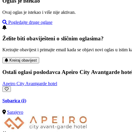
Oglas je istekao
Ovaj oglas je istekao i više nije aktivan.
Pogledajte druge oglase
Želite biti obaviješteni o sličnim oglasima?
Kreirajte obavijest i primajte email kada se objavi novi oglas u istim ka
Kreiraj obavijest
Ostali oglasi poslodavca Apeiro City Avantgarde hote
Apeiro City Avantgarde hotel
Sobarica (ž)
Sarajevo