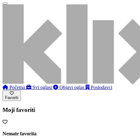
Početna
Svi oglasi
Objavi oglas
Poslodavci
Favoriti
Moji favoriti
Nemate favorita