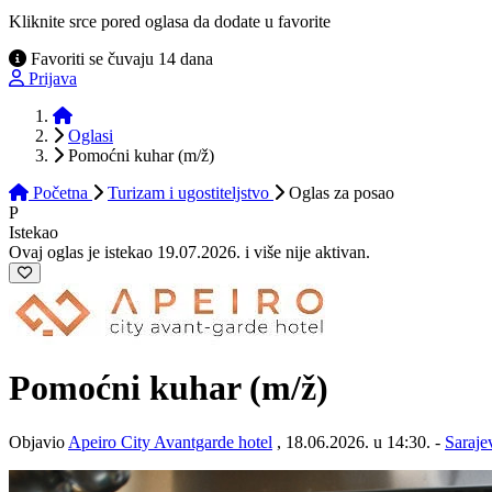
Kliknite srce pored oglasa da dodate u favorite
Favoriti se čuvaju 14 dana
Prijava
Početna
Oglasi
Pomoćni kuhar (m/ž)
Početna
Turizam i ugostiteljstvo
Oglas
za posao
P
Istekao
Ovaj oglas je istekao 19.07.2026. i više nije aktivan.
Pomoćni kuhar
(m/ž)
Objavio
Apeiro City Avantgarde hotel
, 18.06.2026. u 14:30. -
Saraje