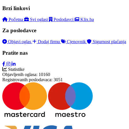
Brzi linkovi
Početna
Svi oglasi
Poslodavci
Klix.ba
Za poslodavce
Objavi oglas
Dodaj firmu
Cjenovnik
Sigurnost plaćanja
Pratite nas
Statistike
Objavljenih oglasa:
10160
Registrovanih poslodavaca:
3051