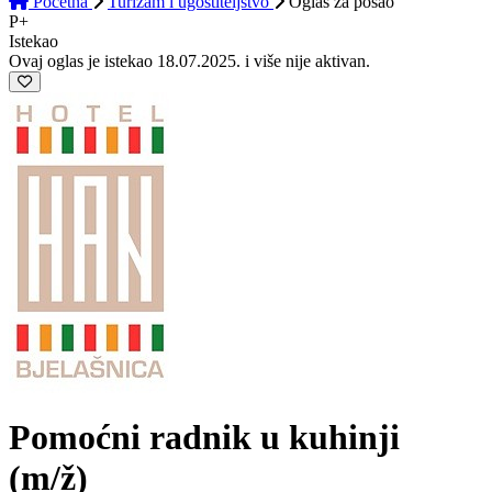
Početna
Turizam i ugostiteljstvo
Oglas
za posao
P+
Istekao
Ovaj oglas je istekao 18.07.2025. i više nije aktivan.
Pomoćni radnik u kuhinji
(m/ž)