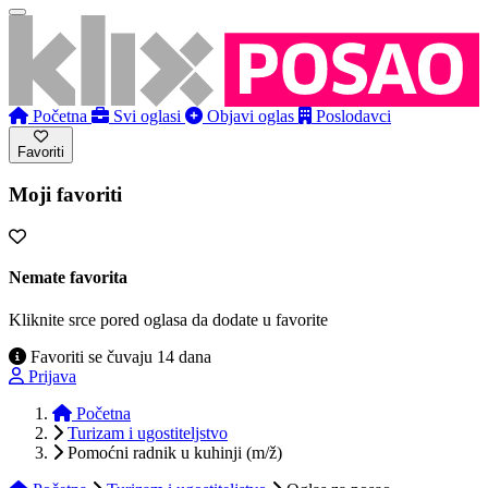
Početna
Svi oglasi
Objavi oglas
Poslodavci
Favoriti
Moji favoriti
Nemate favorita
Kliknite srce pored oglasa da dodate u favorite
Favoriti se čuvaju 14 dana
Prijava
Početna
Turizam i ugostiteljstvo
Pomoćni radnik u kuhinji (m/ž)