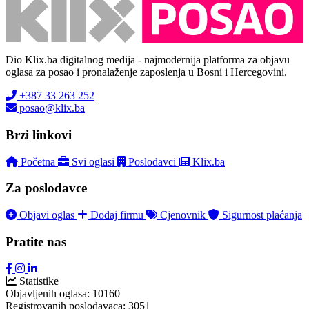
Dio Klix.ba digitalnog medija - najmodernija platforma za objavu
oglasa za posao i pronalaženje zaposlenja u Bosni i Hercegovini.
+387 33 263 252
posao@klix.ba
Brzi linkovi
Početna
Svi oglasi
Poslodavci
Klix.ba
Za poslodavce
Objavi oglas
Dodaj firmu
Cjenovnik
Sigurnost plaćanja
Pratite nas
Statistike
Objavljenih oglasa:
10160
Registrovanih poslodavaca:
3051