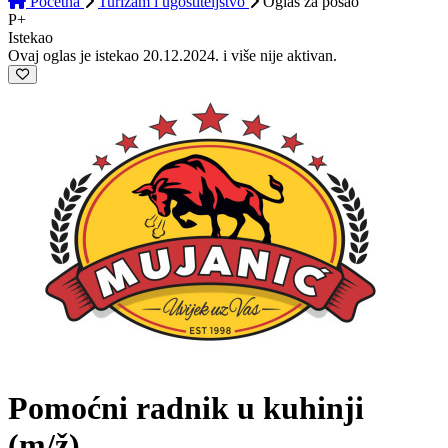
Početna
Turizam i ugostiteljstvo
Oglas
za posao
P+
Istekao
Ovaj oglas je istekao 20.12.2024. i više nije aktivan.
Pomoćni radnik u kuhinji
(m/ž)