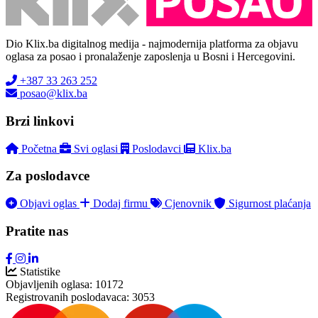
Dio Klix.ba digitalnog medija - najmodernija platforma za objavu
oglasa za posao i pronalaženje zaposlenja u Bosni i Hercegovini.
+387 33 263 252
posao@klix.ba
Brzi linkovi
Početna
Svi oglasi
Poslodavci
Klix.ba
Za poslodavce
Objavi oglas
Dodaj firmu
Cjenovnik
Sigurnost plaćanja
Pratite nas
Statistike
Objavljenih oglasa:
10172
Registrovanih poslodavaca:
3053