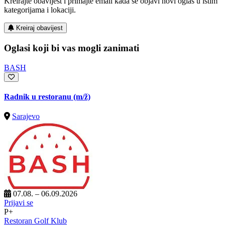
Kreirajte obavijest i primajte email kada se objavi novi oglas u istim
kategorijama i lokaciji.
Kreiraj obavijest
Oglasi koji bi vas mogli zanimati
BASH
Radnik u restoranu
(m/ž)
Sarajevo
07.08. – 06.09.2026
Prijavi se
P+
Restoran Golf Klub