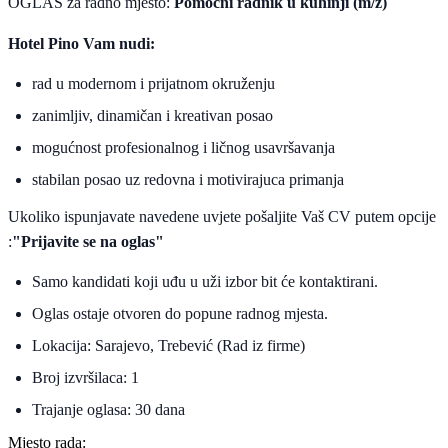
OGLAS za radno mjesto:
Pomoćni radnik u kuhinji (m/ž)
Hotel Pino Vam nudi:
rad u modernom i prijatnom okruženju
zanimljiv, dinamičan i kreativan posao
mogućnost profesionalnog i ličnog usavršavanja
stabilan posao uz redovna i motivirajuca primanja
Ukoliko ispunjavate navedene uvjete pošaljite Vaš CV putem opcije
:
"Prijavite se na oglas"
Samo kandidati koji uđu u uži izbor bit će kontaktirani.
Oglas ostaje otvoren do popune radnog mjesta.
Lokacija: Sarajevo, Trebević (Rad iz firme)
Broj izvršilaca: 1
Trajanje oglasa: 30 dana
Mjesto rada: