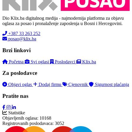
Dio Klix.ba digitalnog medija - najmodernija platforma za objavu
oglasa za posao i pronalaženje zaposlenja u Bosni i Hercegovini.
+387 33 263 252
posao@klix.ba
Brzi linkovi
Početna
Svi oglasi
Poslodavci
Klix.ba
Za poslodavce
Objavi oglas
Dodaj firmu
Cjenovnik
Sigurnost plaćanja
Pratite nas
Statistike
Objavljenih oglasa:
10168
Registrovanih poslodavaca:
3052