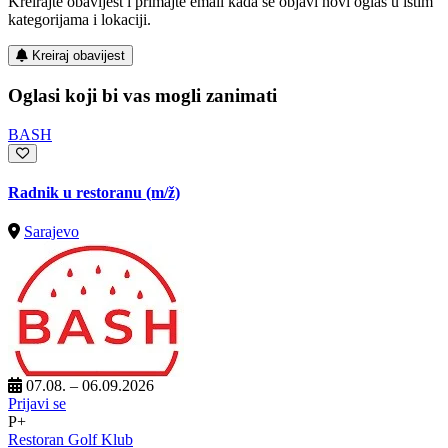
Kreirajte obavijest i primajte email kada se objavi novi oglas u istim
kategorijama i lokaciji.
Kreiraj obavijest
Oglasi koji bi vas mogli zanimati
BASH
Radnik u restoranu
(m/ž)
Sarajevo
07.08. – 06.09.2026
Prijavi se
P+
Restoran Golf Klub