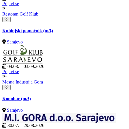
Prijavi se
P+
Restoran Golf Klub
Kuhinjski pomoćnik
(m/ž)
Sarajevo
04.08. – 03.09.2026
Prijavi se
P+
Mesna Industrija Gora
Konobar
(m/ž)
Sarajevo
30.07. – 29.08.2026