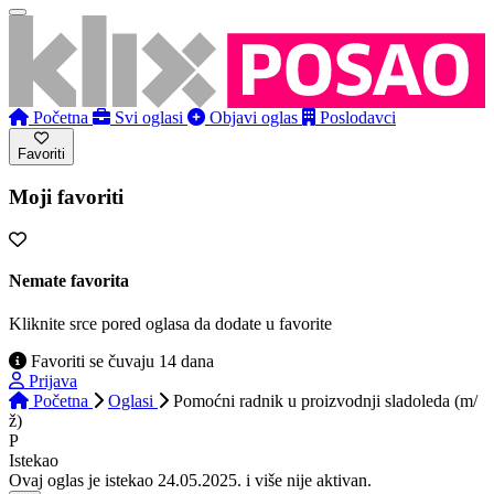
Početna
Svi oglasi
Objavi oglas
Poslodavci
Favoriti
Moji favoriti
Nemate favorita
Kliknite srce pored oglasa da dodate u favorite
Favoriti se čuvaju 14 dana
Prijava
Početna
Oglasi
Pomoćni radnik u proizvodnji sladoleda (m/
ž)
P
Istekao
Ovaj oglas je istekao 24.05.2025. i više nije aktivan.