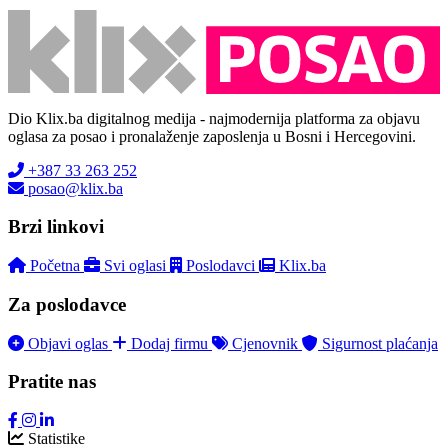
Dio Klix.ba digitalnog medija - najmodernija platforma za objavu
oglasa za posao i pronalaženje zaposlenja u Bosni i Hercegovini.
+387 33 263 252
posao@klix.ba
Brzi linkovi
Početna
Svi oglasi
Poslodavci
Klix.ba
Za poslodavce
Objavi oglas
Dodaj firmu
Cjenovnik
Sigurnost plaćanja
Pratite nas
Statistike