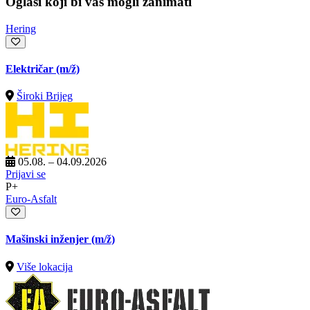
Oglasi koji bi vas mogli zanimati
Hering
Električar
(m/ž)
Široki Brijeg
05.08. – 04.09.2026
Prijavi se
P+
Euro-Asfalt
Mašinski inženjer
(m/ž)
Više lokacija