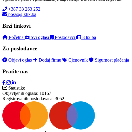
+387 33 263 252
posao@klix.ba
Brzi linkovi
Početna
Svi oglasi
Poslodavci
Klix.ba
Za poslodavce
Objavi oglas
Dodaj firmu
Cjenovnik
Sigurnost plaćanja
Pratite nas
Statistike
Objavljenih oglasa:
10167
Registrovanih poslodavaca:
3052