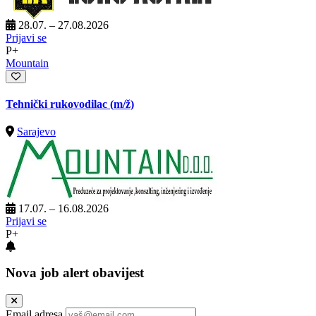
28.07. – 27.08.2026
Prijavi se
P+
Mountain
Tehnički rukovodilac
(m/ž)
Sarajevo
17.07. – 16.08.2026
Prijavi se
P+
Nova job alert obavijest
Email adresa