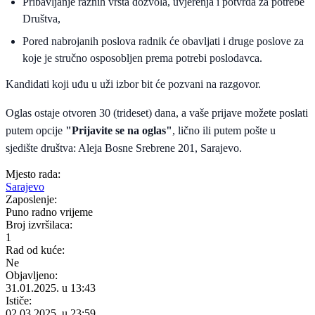
Pribavljanje raznih vrsta dozvola, uvjerenja i potvrda za potrebe
Društva,
Pored nabrojanih poslova radnik će obavljati i druge poslove za
koje je stručno osposobljen prema potrebi poslodavca.
Kandidati koji uđu u uži izbor bit će pozvani na razgovor.
Oglas ostaje otvoren 30 (trideset) dana, a vaše prijave možete poslati
putem opcije
"Prijavite se na oglas"
, lično ili putem pošte u
sjedište društva: Aleja Bosne Srebrene 201, Sarajevo.
Mjesto rada:
Sarajevo
Zaposlenje:
Puno radno vrijeme
Broj izvršilaca:
1
Rad od kuće:
Ne
Objavljeno:
31.01.2025. u 13:43
Ističe:
02.03.2025. u 23:59