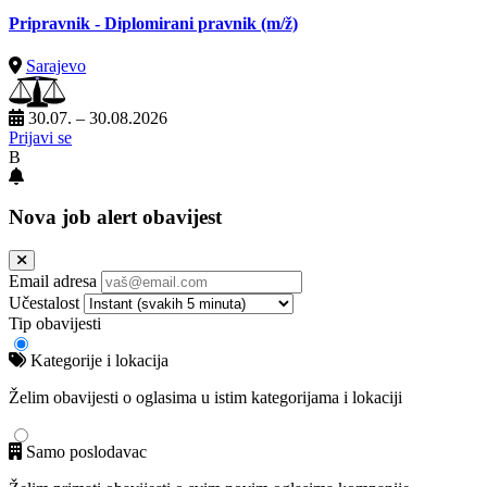
Pripravnik - Diplomirani pravnik
(m/ž)
Sarajevo
30.07. – 30.08.2026
Prijavi se
B
Nova job alert obavijest
Email adresa
Učestalost
Tip obavijesti
Kategorije i lokacija
Želim obavijesti o oglasima u istim kategorijama i lokaciji
Samo poslodavac