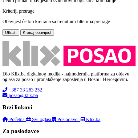
Želim primati obavijesti o svim novim oglasima kompanije
Kriteriji pretrage
Obavijest će biti kreirana sa trenutnim filterima pretrage
Otkaži
Kreiraj obavijest
Dio Klix.ba digitalnog medija - najmodernija platforma za objavu
oglasa za posao i pronalaženje zaposlenja u Bosni i Hercegovini.
+387 33 263 252
posao@klix.ba
Brzi linkovi
Početna
Svi oglasi
Poslodavci
Klix.ba
Za poslodavce