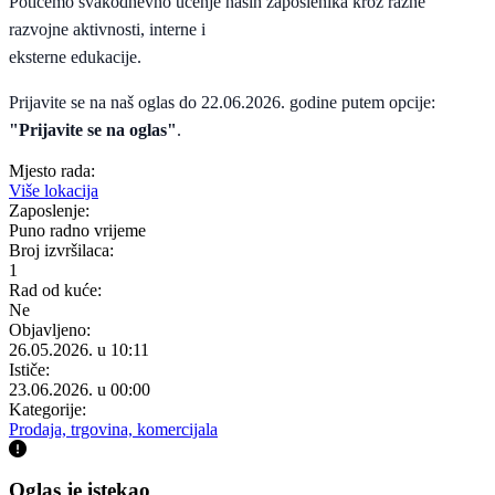
Potičemo svakodnevno učenje naših zaposlenika kroz razne
razvojne aktivnosti, interne i
eksterne edukacije.
Prijavite se na naš oglas do 22.06.2026. godine putem opcije:
"Prijavite se na oglas"
.
Mjesto rada:
Više lokacija
Zaposlenje:
Puno radno vrijeme
Broj izvršilaca:
1
Rad od kuće:
Ne
Objavljeno:
26.05.2026. u 10:11
Ističe:
23.06.2026. u 00:00
Kategorije:
Prodaja, trgovina, komercijala
Oglas je istekao