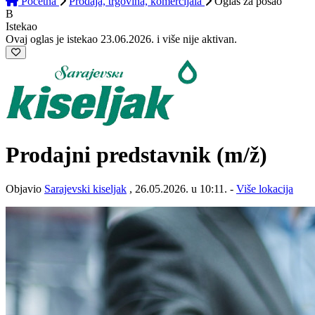
Početna
Prodaja, trgovina, komercijala
Oglas
za posao
B
Istekao
Ovaj oglas je istekao 23.06.2026. i više nije aktivan.
Prodajni predstavnik
(m/ž)
Objavio
Sarajevski kiseljak
, 26.05.2026. u 10:11. -
Više lokacija