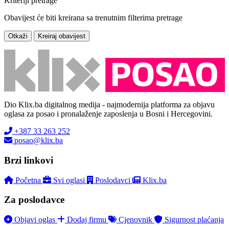
Kriteriji pretrage
Obavijest će biti kreirana sa trenutnim filterima pretrage
Otkaži
Kreiraj obavijest
Dio Klix.ba digitalnog medija - najmodernija platforma za objavu
oglasa za posao i pronalaženje zaposlenja u Bosni i Hercegovini.
+387 33 263 252
posao@klix.ba
Brzi linkovi
Početna
Svi oglasi
Poslodavci
Klix.ba
Za poslodavce
Objavi oglas
Dodaj firmu
Cjenovnik
Sigurnost plaćanja