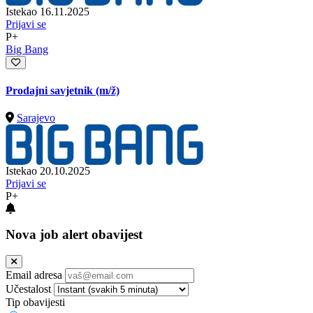
Istekao 16.11.2025
Prijavi se
P+
Big Bang
Prodajni savjetnik
(m/ž)
Sarajevo
Istekao 20.10.2025
Prijavi se
P+
Nova job alert obavijest
Email adresa
Učestalost
Tip obavijesti