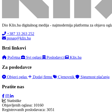
Dio Klix.ba digitalnog medija - najmodernija platforma za objavu ogl
+387 33 263 252
posao@klix.ba
Brzi linkovi
Početna
Svi oglasi
Poslodavci
Klix.ba
Za poslodavce
Objavi oglas
Dodaj firmu
Cjenovnik
Sigurnost plaćanja
Pratite nas
Statistike
Objavljenih oglasa:
10160
Registrovanih poslodavaca:
3051