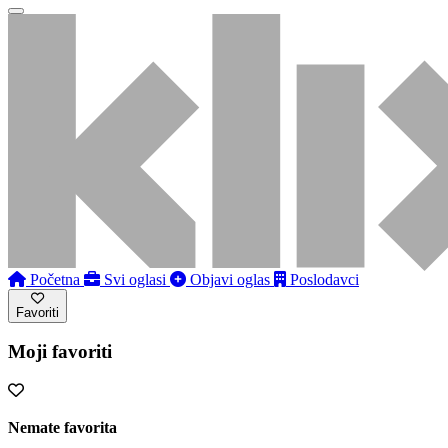
Početna
Svi oglasi
Objavi oglas
Poslodavci
Favoriti
Moji favoriti
Nemate favorita