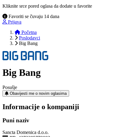
Kliknite srce pored oglasa da dodate u favorite
Favoriti se čuvaju 14 dana
Prijava
Početna
Poslodavci
Big Bang
Big Bang
Posušje
Obavijesti me o novim oglasima
Informacije o kompaniji
Puni naziv
Sancta Domenica d.o.o.