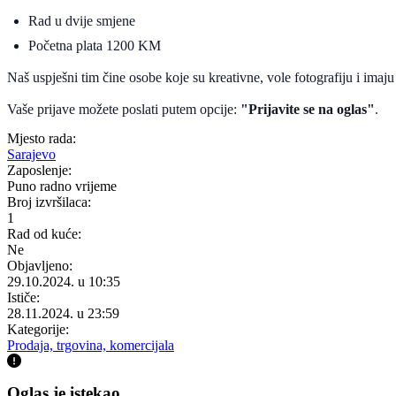
Rad u dvije smjene
Početna plata 1200 KM
Naš uspješni tim čine osobe koje su kreativne, vole fotografiju i imaju 
Vaše prijave možete poslati putem opcije:
"Prijavite se na oglas"
.
Mjesto rada:
Sarajevo
Zaposlenje:
Puno radno vrijeme
Broj izvršilaca:
1
Rad od kuće:
Ne
Objavljeno:
29.10.2024. u 10:35
Ističe:
28.11.2024. u 23:59
Kategorije:
Prodaja, trgovina, komercijala
Oglas je istekao