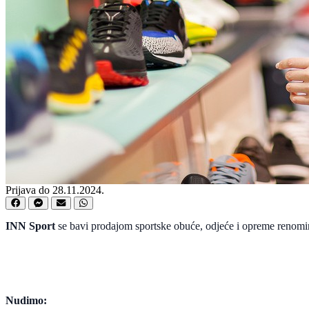
Prijava do 28.11.2024.
INN Sport
se bavi prodajom sportske obuće, odjeće i opreme renomira
Nudimo: