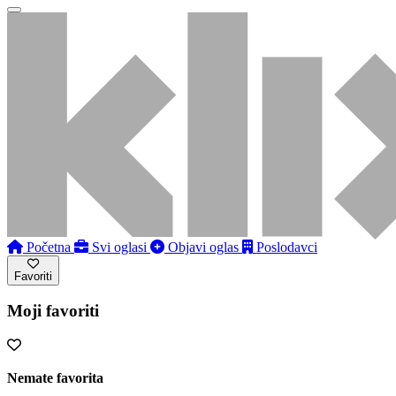
Početna
Svi oglasi
Objavi oglas
Poslodavci
Favoriti
Moji favoriti
Nemate favorita