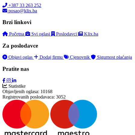
+387 33 263 252
posao@klix.ba
Brzi linkovi
Početna
Svi oglasi
Poslodavci
Klix.ba
Za poslodavce
Objavi oglas
Dodaj firmu
Cjenovnik
Sigurnost plaćanja
Pratite nas
Statistike
Objavljenih oglasa:
10168
Registrovanih poslodavaca:
3052