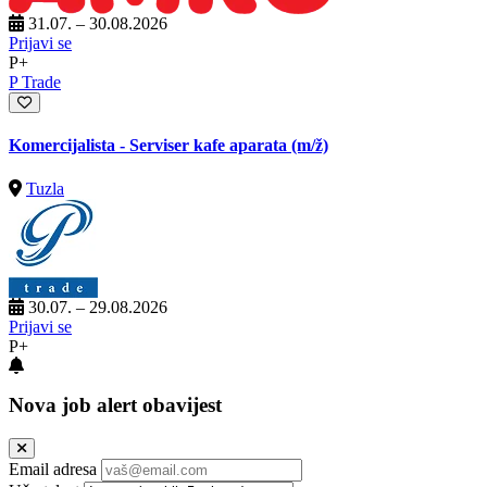
31.07. – 30.08.2026
Prijavi se
P+
P Trade
Komercijalista - Serviser kafe aparata
(m/ž)
Tuzla
30.07. – 29.08.2026
Prijavi se
P+
Nova job alert obavijest
Email adresa