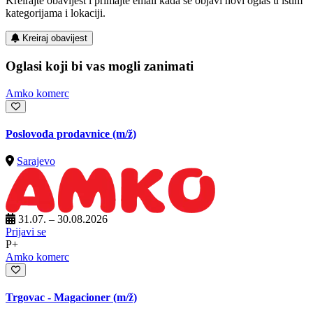
Kreirajte obavijest i primajte email kada se objavi novi oglas u istim
kategorijama i lokaciji.
Kreiraj obavijest
Oglasi koji bi vas mogli zanimati
Amko komerc
Poslovođa prodavnice
(m/ž)
Sarajevo
31.07. – 30.08.2026
Prijavi se
P+
Amko komerc
Trgovac - Magacioner
(m/ž)