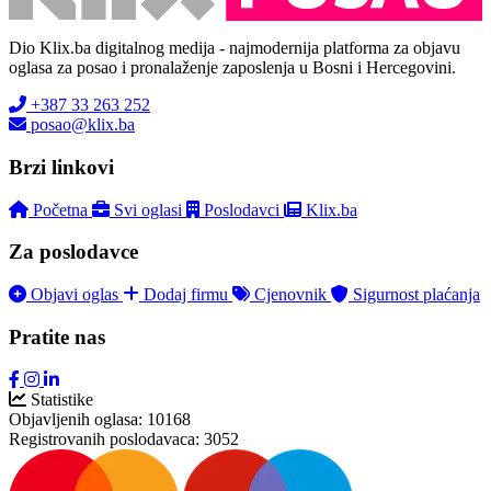
Dio Klix.ba digitalnog medija - najmodernija platforma za objavu
oglasa za posao i pronalaženje zaposlenja u Bosni i Hercegovini.
+387 33 263 252
posao@klix.ba
Brzi linkovi
Početna
Svi oglasi
Poslodavci
Klix.ba
Za poslodavce
Objavi oglas
Dodaj firmu
Cjenovnik
Sigurnost plaćanja
Pratite nas
Statistike
Objavljenih oglasa:
10168
Registrovanih poslodavaca:
3052