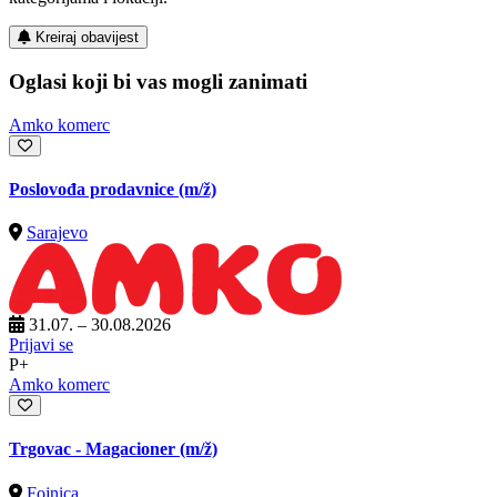
Kreiraj obavijest
Oglasi koji bi vas mogli zanimati
Amko komerc
Poslovođa prodavnice
(m/ž)
Sarajevo
31.07. – 30.08.2026
Prijavi se
P+
Amko komerc
Trgovac - Magacioner
(m/ž)
Fojnica