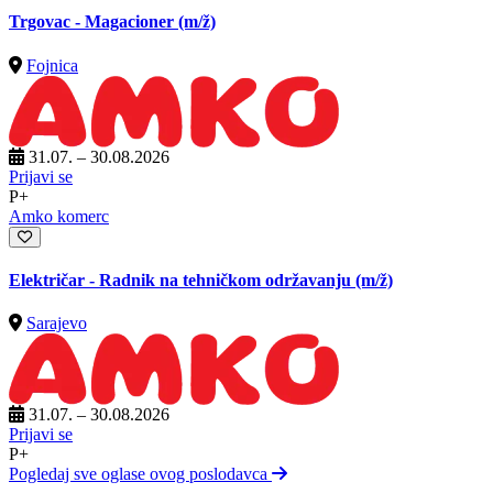
Trgovac - Magacioner
(m/ž)
Fojnica
31.07. – 30.08.2026
Prijavi se
P+
Amko komerc
Električar - Radnik na tehničkom održavanju
(m/ž)
Sarajevo
31.07. – 30.08.2026
Prijavi se
P+
Pogledaj sve oglase ovog poslodavca