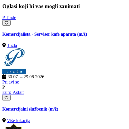
Oglasi koji bi vas mogli zanimati
P Trade
Komercijalista - Serviser kafe aparata
(m/ž)
Tuzla
30.07. – 29.08.2026
Prijavi se
P+
Euro-Asfalt
Komercijalni službenik
(m/ž)
Više lokacija