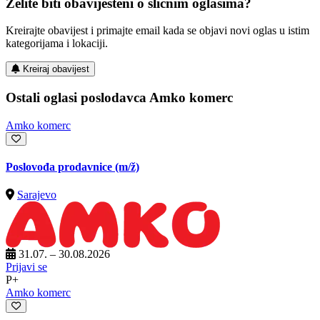
Želite biti obaviješteni o sličnim oglasima?
Kreirajte obavijest i primajte email kada se objavi novi oglas u istim
kategorijama i lokaciji.
Kreiraj obavijest
Ostali oglasi poslodavca Amko komerc
Amko komerc
Poslovođa prodavnice
(m/ž)
Sarajevo
31.07. – 30.08.2026
Prijavi se
P+
Amko komerc