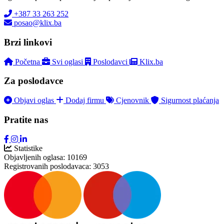
+387 33 263 252
posao@klix.ba
Brzi linkovi
Početna
Svi oglasi
Poslodavci
Klix.ba
Za poslodavce
Objavi oglas
Dodaj firmu
Cjenovnik
Sigurnost plaćanja
Pratite nas
Statistike
Objavljenih oglasa:
10169
Registrovanih poslodavaca:
3053