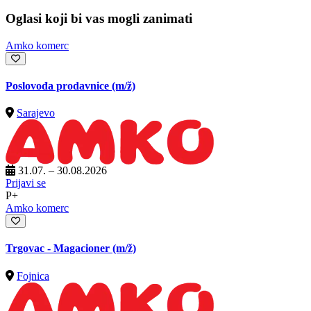
Oglasi koji bi vas mogli zanimati
Amko komerc
Poslovođa prodavnice
(m/ž)
Sarajevo
31.07. – 30.08.2026
Prijavi se
P+
Amko komerc
Trgovac - Magacioner
(m/ž)
Fojnica