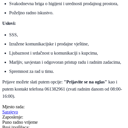
Svakodnevna briga o higijeni i urednosti prodajnog prostora,
Poželjno radno iskustvo.
Uslovi:
SSS,
Izražene komunikacijske i prodajne vještine,
Ljubaznost i srdačnost u komunikaciji s kupcima,
Marljiv, savjestan i odgovoran pristup radu i radnim zadacima,
Spremnost za rad u timu.
Prijave možete slati putem opcije:
"Prijavite se na oglas"
kao i
putem kontakt telefona 061382961 (zvati radnim danom od 08:00-
16:00).
Mjesto rada:
Sarajevo
Zaposlenje:
Puno radno vrijeme
Broj izvršilaca: