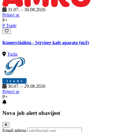
31.07. – 30.08.2026
Prijavi se
P+
P Trade
Komercijalista - Serviser kafe aparata
(m/ž)
Tuzla
30.07. – 29.08.2026
Prijavi se
P+
Nova job alert obavijest
Email adresa