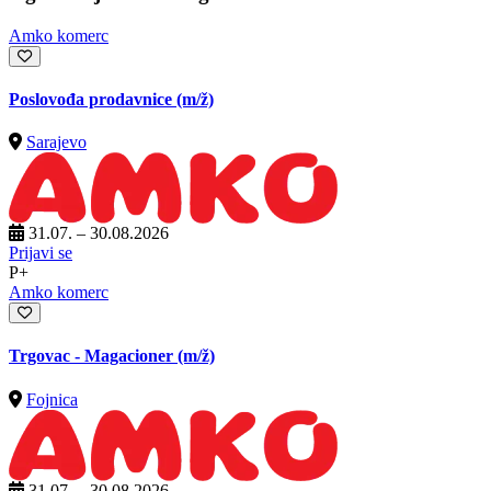
Amko komerc
Poslovođa prodavnice
(m/ž)
Sarajevo
31.07. – 30.08.2026
Prijavi se
P+
Amko komerc
Trgovac - Magacioner
(m/ž)
Fojnica
31.07. – 30.08.2026