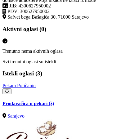
domaće atmosfere koja nikada ne izlazi iz mode
JIB: 4300627950002
PDV: 300627950002
Safvet bega Bašagića 30, 71000 Sarajevo
Aktivni oglasi (0)
Trenutno nema aktivnih oglasa
Svi trenutni oglasi su istekli
Istekli oglasi (3)
Pekara Poričanin
Prodavačica u pekari (ž)
Sarajevo