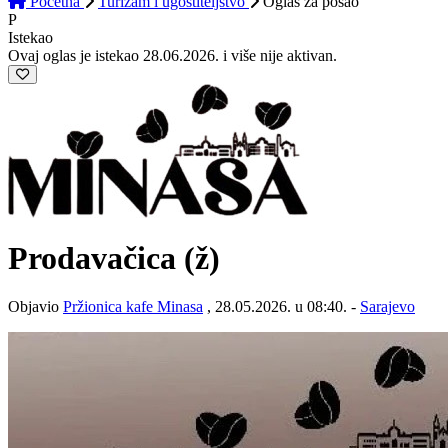
Početna
Turizam i ugostiteljstvo
Oglas
za posao
P
Istekao
Ovaj oglas je istekao 28.06.2026. i više nije aktivan.
Prodavačica (ž)
Objavio
Pržionica kafe Minasa
, 28.05.2026. u 08:40. -
Sarajevo