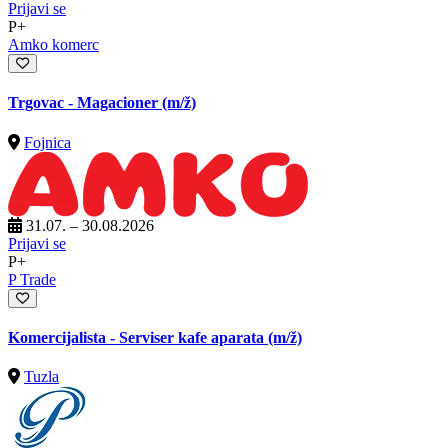
Prijavi se
P+
Amko komerc
Trgovac - Magacioner
(m/ž)
Fojnica
31.07. – 30.08.2026
Prijavi se
P+
P Trade
Komercijalista - Serviser kafe aparata
(m/ž)
Tuzla