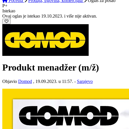
Početna
Prodaja, trgovina, komercijala
Oglas
za posao
P+
Istekao
Ovaj oglas je istekao 19.10.2023. i više nije aktivan.
Produkt menadžer
(m/ž)
Objavio
Domod
, 19.09.2023. u 11:57. -
Sarajevo