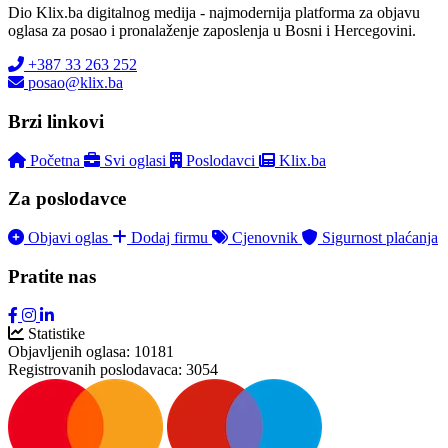
Dio Klix.ba digitalnog medija - najmodernija platforma za objavu
oglasa za posao i pronalaženje zaposlenja u Bosni i Hercegovini.
+387 33 263 252
posao@klix.ba
Brzi linkovi
Početna
Svi oglasi
Poslodavci
Klix.ba
Za poslodavce
Objavi oglas
Dodaj firmu
Cjenovnik
Sigurnost plaćanja
Pratite nas
Statistike
Objavljenih oglasa:
10181
Registrovanih poslodavaca:
3054