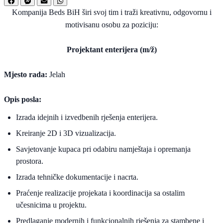
Kompanija Beds BiH širi svoj tim i traži kreativnu, odgovornu i
motivisanu osobu za poziciju:
Projektant enterijera (m/ž)
Mjesto rada:
Jelah
Opis posla:
Izrada idejnih i izvedbenih rješenja enterijera.
Kreiranje 2D i 3D vizualizacija.
Savjetovanje kupaca pri odabiru namještaja i opremanja
prostora.
Izrada tehničke dokumentacije i nacrta.
Praćenje realizacije projekata i koordinacija sa ostalim
učesnicima u projektu.
Predlaganje modernih i funkcionalnih rješenja za stambene i