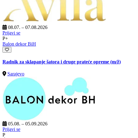
08.07. – 07.08.2026
Prijavi se
P+
Balon dekor BiH
Radnik za sklapanje šatora i druge prateće opreme
(m/ž)
Sarajevo
05.08. – 05.09.2026
Prijavi se
P