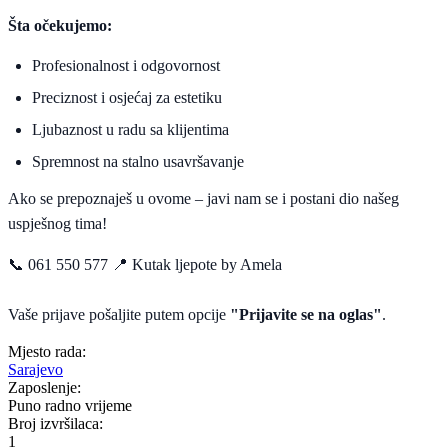
Šta očekujemo:
Profesionalnost i odgovornost
Preciznost i osjećaj za estetiku
Ljubaznost u radu sa klijentima
Spremnost na stalno usavršavanje
Ako se prepoznaješ u ovome – javi nam se i postani dio našeg
uspješnog tima!
📞 061 550 577 📍 Kutak ljepote by Amela
Vaše prijave pošaljite putem opcije
"Prijavite se na oglas"
.
Mjesto rada:
Sarajevo
Zaposlenje:
Puno radno vrijeme
Broj izvršilaca:
1