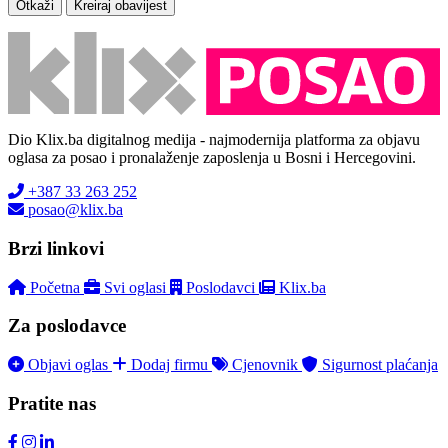
Otkaži
Kreiraj obavijest
Dio Klix.ba digitalnog medija - najmodernija platforma za objavu
oglasa za posao i pronalaženje zaposlenja u Bosni i Hercegovini.
+387 33 263 252
posao@klix.ba
Brzi linkovi
Početna
Svi oglasi
Poslodavci
Klix.ba
Za poslodavce
Objavi oglas
Dodaj firmu
Cjenovnik
Sigurnost plaćanja
Pratite nas