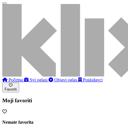
Početna
Svi oglasi
Objavi oglas
Poslodavci
Favoriti
Moji favoriti
Nemate favorita