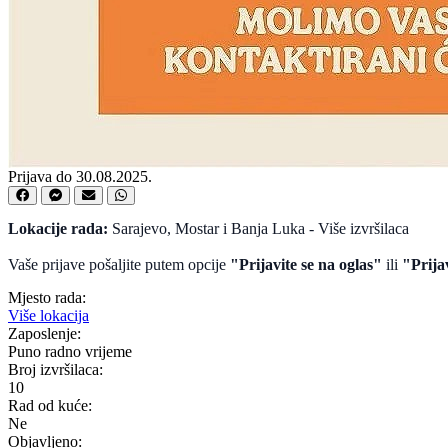
Prijava do 30.08.2025.
Lokacije rada:
Sarajevo, Mostar i Banja Luka - Više izvršilaca
Vaše prijave pošaljite putem opcije
"Prijavite se na oglas"
ili
"Prija
Mjesto rada:
Više lokacija
Zaposlenje:
Puno radno vrijeme
Broj izvršilaca:
10
Rad od kuće:
Ne
Objavljeno: