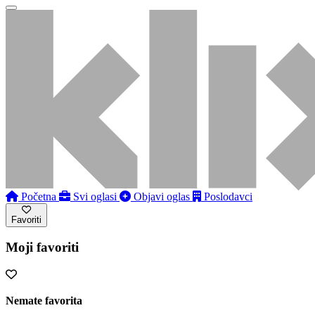
Početna
Svi oglasi
Objavi oglas
Poslodavci
Favoriti
Moji favoriti
Nemate favorita