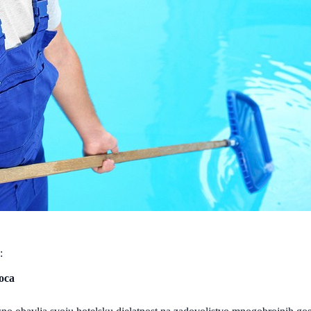
:
ioca