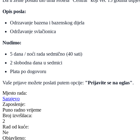
Da li zelite postati dio tima Hotela “Central” koji vec 15 godina uspj
Opis posla:
Odrzavanje bazena i bazenskog dijela
Održavanje svlačionica
Nudimo:
5 dana / noći rada sedmično (40 sati)
2 slobodna dana u sedmici
Plata po dogovoru
Vaše prijave možete poslati putem opcije:
"Prijavite se na oglas"
.
Mjesto rada:
Sarajevo
Zaposlenje:
Puno radno vrijeme
Broj izvršilaca:
2
Rad od kuće:
Ne
Objavljeno: