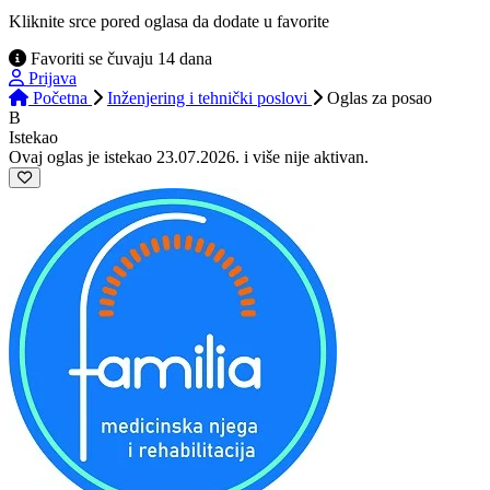
Kliknite srce pored oglasa da dodate u favorite
Favoriti se čuvaju 14 dana
Prijava
Početna
Inženjering i tehnički poslovi
Oglas
za posao
B
Istekao
Ovaj oglas je istekao 23.07.2026. i više nije aktivan.