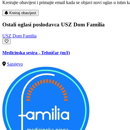
Kreirajte obavijest i primajte email kada se objavi novi oglas u istim ka
Kreiraj obavijest
Ostali oglasi poslodavca USZ Dom Familia
USZ Dom Familia
Medicinska sestra - Tehničar
(m/ž)
Sarajevo