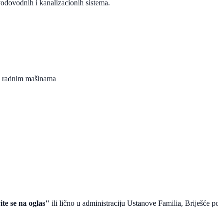
vodovodnih i kanalizacionih sistema.
im radnim mašinama
ite se na oglas"
ili lično u administraciju Ustanove Familia, Briješće po