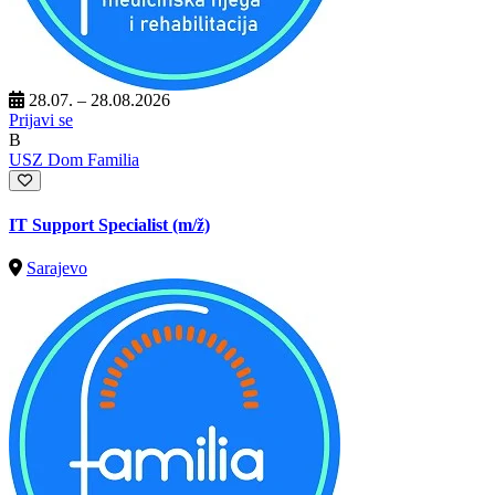
28.07. – 28.08.2026
Prijavi se
B
USZ Dom Familia
IT Support Specialist
(m/ž)
Sarajevo