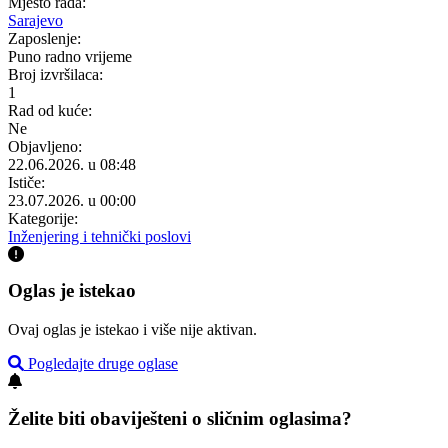
Mjesto rada:
Sarajevo
Zaposlenje:
Puno radno vrijeme
Broj izvršilaca:
1
Rad od kuće:
Ne
Objavljeno:
22.06.2026. u 08:48
Ističe:
23.07.2026. u 00:00
Kategorije:
Inženjering i tehnički poslovi
Oglas je istekao
Ovaj oglas je istekao i više nije aktivan.
Pogledajte druge oglase
Želite biti obaviješteni o sličnim oglasima?