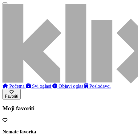
Početna
Svi oglasi
Objavi oglas
Poslodavci
Favoriti
Moji favoriti
Nemate favorita