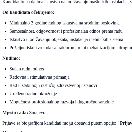
Kandidat treba da ima iskustvo na održavanju mašinskih instalacija, 
Od kandidata očekujemo:
Minimalno 3 godine radnog iskustva na srodnim poslovima
Samostalnost, odgovornost i profesionalan odnos prema radu
Iskustvo u održavanju objekata, instalacija i tehničkih sistema
Poželjno iskustvo rada sa traktorom, mini mehanizacijom i drug
Nudimo:
Stalan radni odnos
Redovna i stimulativna primanja
Rad u stabilnoj i rastućoj zdravstvenoj ustanovi
Uređeno radno okruženje
Mogućnost profesionalnog razvoja i dugoročne saradnje
Mjesto rada:
Sarajevo
Prijave sa biografijom kandidati mogu dostaviti putem opcije:
"Prijav