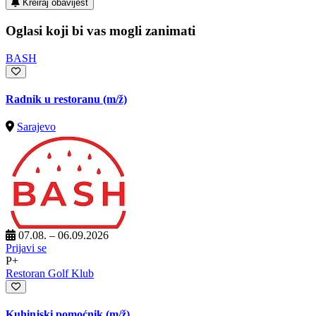
Kreiraj obavijest
Oglasi koji bi vas mogli zanimati
BASH
Radnik u restoranu
(m/ž)
Sarajevo
07.08. – 06.09.2026
Prijavi se
P+
Restoran Golf Klub
Kuhinjski pomoćnik
(m/ž)