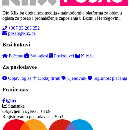
Dio Klix.ba digitalnog medija - najmodernija platforma za objavu
oglasa za posao i pronalaženje zaposlenja u Bosni i Hercegovini.
+387 33 263 252
posao@klix.ba
Brzi linkovi
Početna
Svi oglasi
Poslodavci
Klix.ba
Za poslodavce
Objavi oglas
Dodaj firmu
Cjenovnik
Sigurnost plaćanja
Pratite nas
Statistike
Objavljenih oglasa:
10169
Registrovanih poslodavaca:
3053