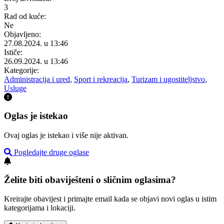
3
Rad od kuće:
Ne
Objavljeno:
27.08.2024. u 13:46
Ističe:
26.09.2024. u 13:46
Kategorije:
Administracija i ured
,
Sport i rekreacija
,
Turizam i ugostiteljstvo
,
Usluge
Oglas je istekao
Ovaj oglas je istekao i više nije aktivan.
Pogledajte druge oglase
Želite biti obaviješteni o sličnim oglasima?
Kreirajte obavijest i primajte email kada se objavi novi oglas u istim
kategorijama i lokaciji.