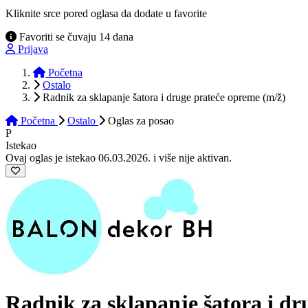
Kliknite srce pored oglasa da dodate u favorite
Favoriti se čuvaju 14 dana
Prijava
Početna
Ostalo
Radnik za sklapanje šatora i druge prateće opreme (m/ž)
Početna
Ostalo
Oglas
za posao
P
Istekao
Ovaj oglas je istekao 06.03.2026. i više nije aktivan.
Radnik za sklapanje šatora i d