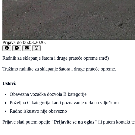
Prijava do 06.03.2026.
Radnik za sklapanje šatora i druge prateće opreme (m/ž)
Tražimo radnike za sklapanje šatora i druge prateće opreme.
Uslovi:
Obavezna vozačka dozvola B kategorije
Poželjna C kategorija kao i poznavanje rada na viljuškaru
Radno iskustvo nije obavezno
Prijave slati putem opcije
"Prijavite se na oglas"
ili putem kontakt t