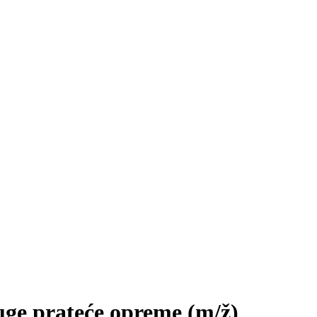
ruge prateće opreme
(m/ž)