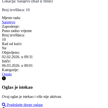
Lokacija: Sarajevo (Rad iz firme)
Broj izvršilaca: 10
Mjesto rada:
Sarajevo
Zaposlenje:
Puno radno vrijeme
Broj izvršilaca:
10
Rad od kuće:
Ne
Objavljeno:
02.02.2026. u 09:31
Ističe:
06.03.2026. u 00:01
Kategorije:
Ostalo
Oglas je istekao
Ovaj oglas je istekao i više nije aktivan.
Pogledajte druge oglase