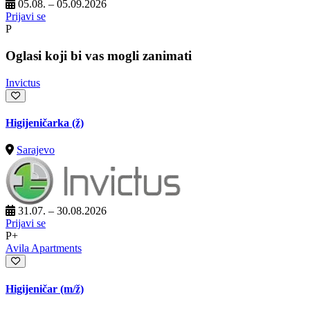
05.08. – 05.09.2026
Prijavi se
P
Oglasi koji bi vas mogli zanimati
Invictus
Higijeničarka (ž)
Sarajevo
31.07. – 30.08.2026
Prijavi se
P+
Avila Apartments
Higijeničar
(m/ž)