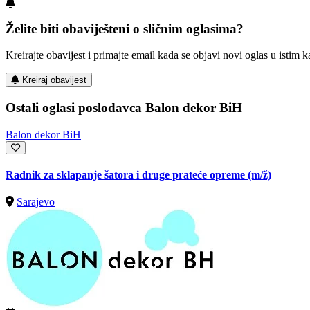
Želite biti obaviješteni o sličnim oglasima?
Kreirajte obavijest i primajte email kada se objavi novi oglas u istim ka
Kreiraj obavijest
Ostali oglasi poslodavca Balon dekor BiH
Balon dekor BiH
Radnik za sklapanje šatora i druge prateće opreme
(m/ž)
Sarajevo