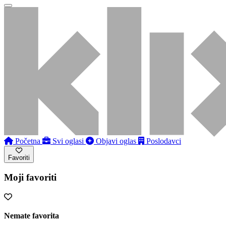
Početna
Svi oglasi
Objavi oglas
Poslodavci
Favoriti
Moji favoriti
Nemate favorita