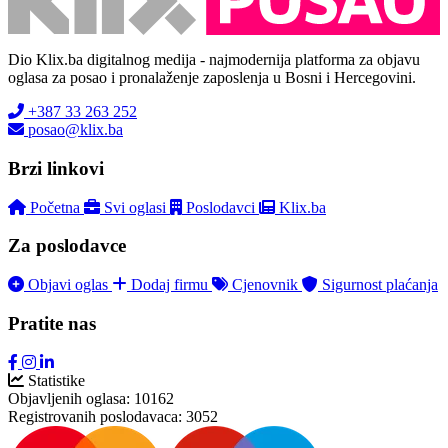
Dio Klix.ba digitalnog medija - najmodernija platforma za objavu
oglasa za posao i pronalaženje zaposlenja u Bosni i Hercegovini.
+387 33 263 252
posao@klix.ba
Brzi linkovi
Početna
Svi oglasi
Poslodavci
Klix.ba
Za poslodavce
Objavi oglas
Dodaj firmu
Cjenovnik
Sigurnost plaćanja
Pratite nas
Statistike
Objavljenih oglasa:
10162
Registrovanih poslodavaca:
3052