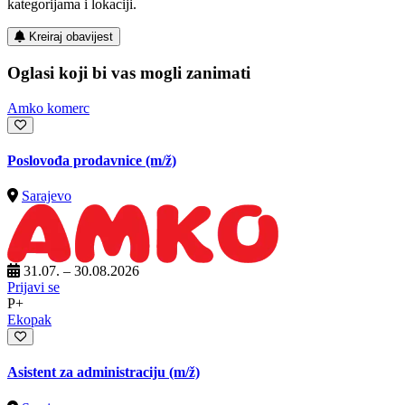
kategorijama i lokaciji.
Kreiraj obavijest
Oglasi koji bi vas mogli zanimati
Amko komerc
Poslovođa prodavnice
(m/ž)
Sarajevo
31.07. – 30.08.2026
Prijavi se
P+
Ekopak
Asistent za administraciju
(m/ž)