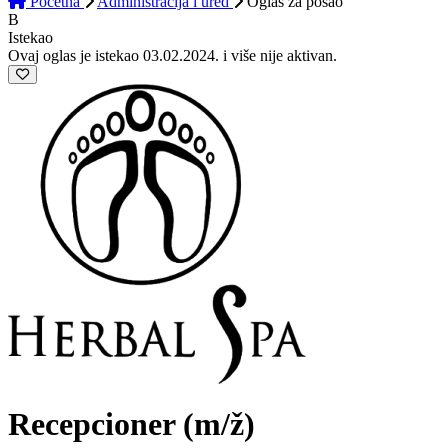
Početna
Administracija i ured
Oglas
za posao
B
Istekao
Ovaj oglas je istekao 03.02.2024. i više nije aktivan.
Recepcioner
(m/ž)