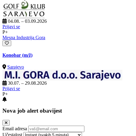
04.08. – 03.09.2026
Prijavi se
P+
Mesna Industrija Gora
Konobar
(m/ž)
Sarajevo
30.07. – 29.08.2026
Prijavi se
P+
Nova job alert obavijest
Email adresa
Učestalost