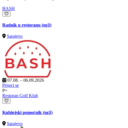
BASH
Radnik u restoranu
(m/ž)
Sarajevo
07.08. – 06.09.2026
Prijavi se
P+
Restoran Golf Klub
Kuhinjski pomoćnik
(m/ž)
Sarajevo