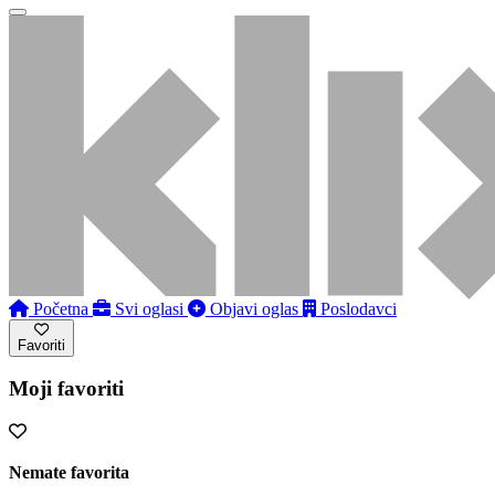
Početna
Svi oglasi
Objavi oglas
Poslodavci
Favoriti
Moji favoriti
Nemate favorita