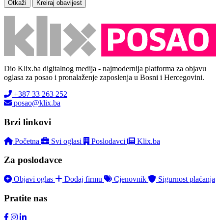
Otkaži
Kreiraj obavijest
Dio Klix.ba digitalnog medija - najmodernija platforma za objavu
oglasa za posao i pronalaženje zaposlenja u Bosni i Hercegovini.
+387 33 263 252
posao@klix.ba
Brzi linkovi
Početna
Svi oglasi
Poslodavci
Klix.ba
Za poslodavce
Objavi oglas
Dodaj firmu
Cjenovnik
Sigurnost plaćanja
Pratite nas