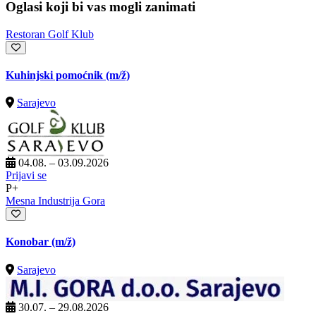
Oglasi koji bi vas mogli zanimati
Restoran Golf Klub
Kuhinjski pomoćnik
(m/ž)
Sarajevo
04.08. – 03.09.2026
Prijavi se
P+
Mesna Industrija Gora
Konobar
(m/ž)
Sarajevo
30.07. – 29.08.2026