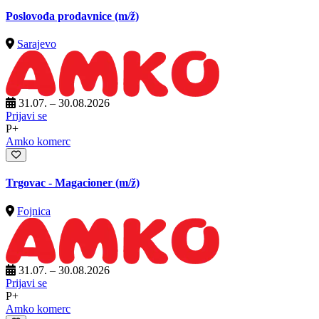
Poslovođa prodavnice
(m/ž)
Sarajevo
31.07. – 30.08.2026
Prijavi se
P+
Amko komerc
Trgovac - Magacioner
(m/ž)
Fojnica
31.07. – 30.08.2026
Prijavi se
P+
Amko komerc