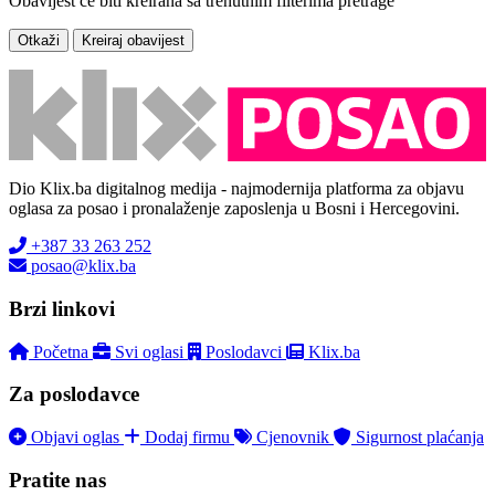
Obavijest će biti kreirana sa trenutnim filterima pretrage
Otkaži
Kreiraj obavijest
Dio Klix.ba digitalnog medija - najmodernija platforma za objavu
oglasa za posao i pronalaženje zaposlenja u Bosni i Hercegovini.
+387 33 263 252
posao@klix.ba
Brzi linkovi
Početna
Svi oglasi
Poslodavci
Klix.ba
Za poslodavce
Objavi oglas
Dodaj firmu
Cjenovnik
Sigurnost plaćanja
Pratite nas