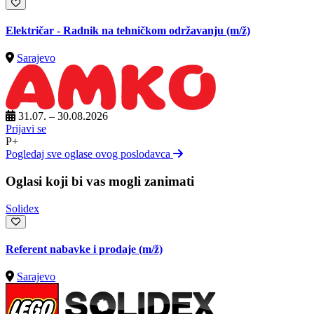
Električar - Radnik na tehničkom održavanju
(m/ž)
Sarajevo
31.07. – 30.08.2026
Prijavi se
P+
Pogledaj sve oglase ovog poslodavca
Oglasi koji bi vas mogli zanimati
Solidex
Referent nabavke i prodaje
(m/ž)
Sarajevo